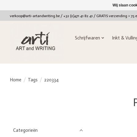
Wij slaan coo
verkoop@arti-artandwriting.be
/ +32 (0)471 41 82 41 / GRATIS verzending > 75 
Schrijfwaren
Inkt & Vulli
Home
/
Tags
/
220334
Categorieën