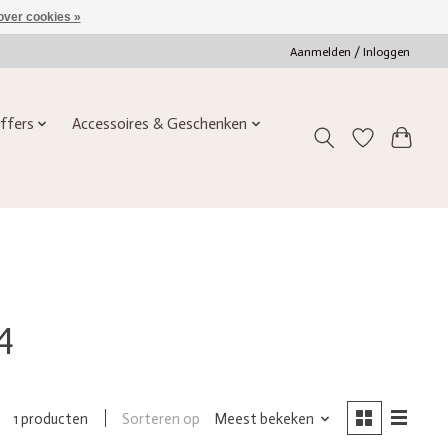
over cookies »
Aanmelden / Inloggen
ffers
Accessoires & Geschenken
4
Sorteren op
Meest bekeken
1 producten