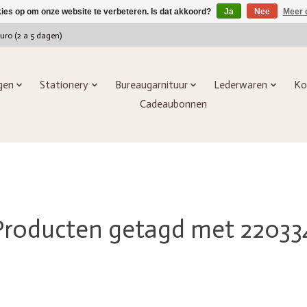
kies op om onze website te verbeteren. Is dat akkoord?
Ja
Nee
Meer 
euro (2 a 5 dagen)
ngen
Stationery
Bureaugarnituur
Lederwaren
Ko
Cadeaubonnen
Producten getagd met 22033