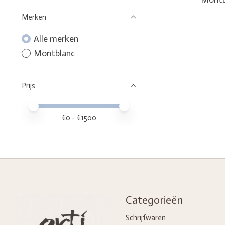
Merken
Alle merken
Montblanc
Prijs
Minimale prijswaarde
Price maximum value
€
0
- €
1500
Categorieën
Schrijfwaren