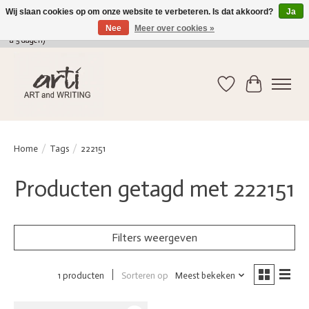
Wij slaan cookies op om onze website te verbeteren. Is dat akkoord?
Ja
Nee
Meer over cookies »
verkoop@arti-artandwriting.be
/ +32 (0)471 41 82 41 / GRATIS verzending > 75 euro (2
a 5 dagen)
Verlanglijst
Winkelwag
Home
/
Tags
/
222151
Producten getagd met 222151
Filters weergeven
Sorteren op
Meest bekeken
1 producten