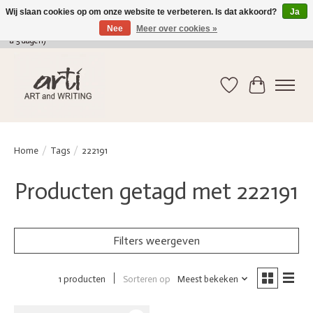
Wij slaan cookies op om onze website te verbeteren. Is dat akkoord?
Ja
Nee
Meer over cookies »
verkoop@arti-artandwriting.be
/ +32 (0)471 41 82 41 / GRATIS verzending > 75 euro (2
a 5 dagen)
Verlanglijst
Winkelwag
Home
/
Tags
/
222191
Producten getagd met 222191
Filters weergeven
Sorteren op
Meest bekeken
1 producten