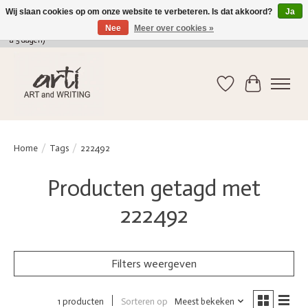
Wij slaan cookies op om onze website te verbeteren. Is dat akkoord?
Ja
Nee
Meer over cookies »
verkoop@arti-artandwriting.be
/ +32 (0)471 41 82 41 / GRATIS verzending > 75 euro (2
a 5 dagen)
Verlanglijst
Winkelwag
Home
/
Tags
/
222492
Producten getagd met
222492
Filters weergeven
Sorteren op
Meest bekeken
1 producten