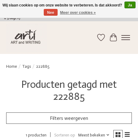
Wij slaan cookies op om onze website te verbeteren. Is dat akkoord?
Ja
Nee
Meer over cookies »
verkoop@arti-artandwriting.be
/ +32 (0)471 41 82 41 / GRATIS verzending > 75 euro (2
a 5 dagen)
Verlanglijst
Winkelwag
Home
/
Tags
/
222885
Producten getagd met
222885
Filters weergeven
Sorteren op
Meest bekeken
1 producten