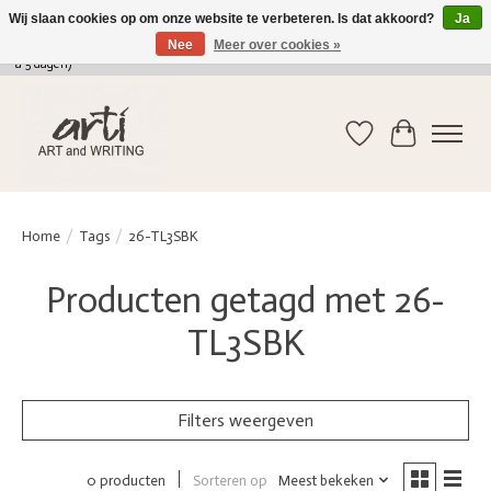
Wij slaan cookies op om onze website te verbeteren. Is dat akkoord?
Ja
Nee
Meer over cookies »
verkoop@arti-artandwriting.be
/ +32 (0)471 41 82 41 / GRATIS verzending > 75 euro (2
a 5 dagen)
Verlanglijst
Winkelwag
Home
/
Tags
/
26-TL3SBK
Producten getagd met 26-
TL3SBK
Filters weergeven
Sorteren op
Meest bekeken
0 producten