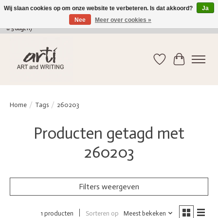
Wij slaan cookies op om onze website te verbeteren. Is dat akkoord?
Ja
Nee
Meer over cookies »
verkoop@arti-artandwriting.be
/ +32 (0)471 41 82 41 / GRATIS verzending > 75 euro (2
a 5 dagen)
Verlanglijst
Winkelwag
Home
/
Tags
/
260203
Producten getagd met
260203
Filters weergeven
Sorteren op
Meest bekeken
1 producten