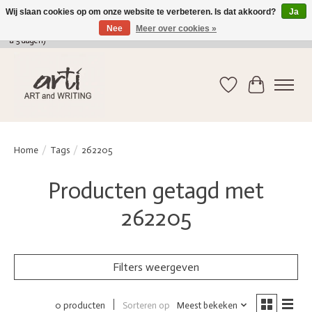
Wij slaan cookies op om onze website te verbeteren. Is dat akkoord?
Ja
Nee
Meer over cookies »
verkoop@arti-artandwriting.be
/ +32 (0)471 41 82 41 / GRATIS verzending > 75 euro (2
a 5 dagen)
Verlanglijst
Winkelwag
Home
/
Tags
/
262205
Producten getagd met
262205
Filters weergeven
Sorteren op
Meest bekeken
0 producten