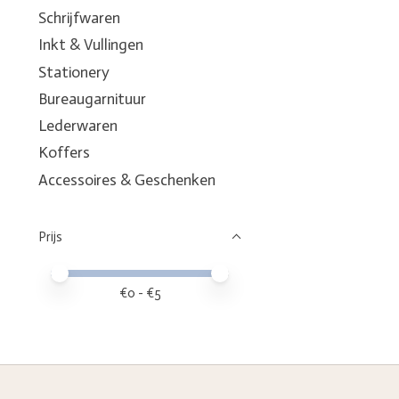
Schrijfwaren
Inkt & Vullingen
Stationery
Bureaugarnituur
Lederwaren
Koffers
Accessoires & Geschenken
Prijs
Minimale prijswaarde
Price maximum value
€
0
- €
5