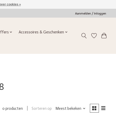
over cookies »
Aanmelden / Inloggen
ffers
Accessoires & Geschenken
8
Sorteren op
Meest bekeken
0 producten