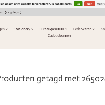
kies op om onze website te verbeteren. Is dat akkoord?
Ja
Nee
Meer 
euro (2 a 5 dagen)
ngen
Stationery
Bureaugarnituur
Lederwaren
Ko
Cadeaubonnen
Producten getagd met 26502