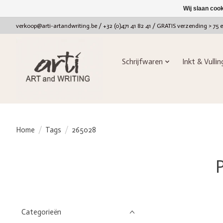
Wij slaan coo
verkoop@arti-artandwriting.be
/ +32 (0)471 41 82 41 / GRATIS verzending > 75 
Schrijfwaren
Inkt & Vulli
Home
/
Tags
/
265028
Categorieën