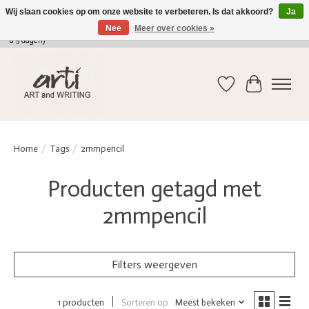
Wij slaan cookies op om onze website te verbeteren. Is dat akkoord?
Ja
Nee
Meer over cookies »
verkoop@arti-artandwriting.be
/ +32 (0)471 41 82 41 / GRATIS verzending > 75 euro (2
a 5 dagen)
Verlanglijst
Winkelwag
Home
/
Tags
/
2mmpencil
Producten getagd met
2mmpencil
Filters weergeven
Sorteren op
Meest bekeken
1 producten