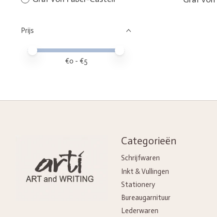
Prijs
Minimale prijswaarde
Price maximum value
€
0
- €
5
Categorieën
Schrijfwaren
Inkt & Vullingen
Stationery
Bureaugarnituur
Lederwaren