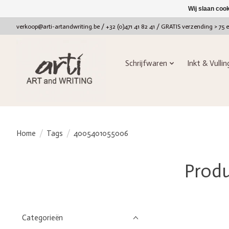
Wij slaan coo
verkoop@arti-artandwriting.be
/ +32 (0)471 41 82 41 / GRATIS verzending > 75 
Schrijfwaren
Inkt & Vulli
Home
/
Tags
/
4005401055006
Prod
Categorieën