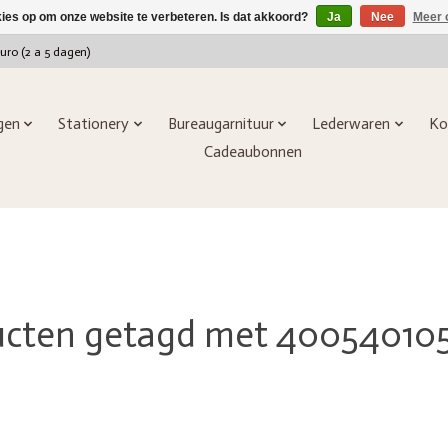
kies op om onze website te verbeteren. Is dat akkoord?
Ja
Nee
Meer 
euro (2 a 5 dagen)
ngen
Stationery
Bureaugarnituur
Lederwaren
Ko
Cadeaubonnen
ucten getagd met 40054010