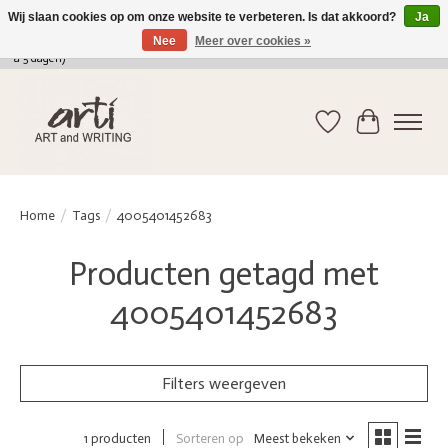
Wij slaan cookies op om onze website te verbeteren. Is dat akkoord?
Ja
Nee
Meer over cookies »
verkoop@arti-artandwriting.be
/ +32 (0)471 41 82 41 / GRATIS verzending > 75 euro (2
a 5 dagen)
Verlanglijst
Winkelwag
Home
/
Tags
/
4005401452683
Producten getagd met
4005401452683
Filters weergeven
Sorteren op
Meest bekeken
1 producten