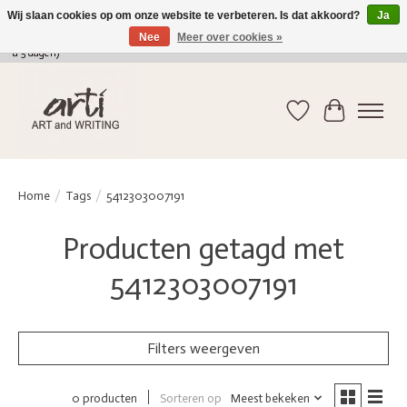
Wij slaan cookies op om onze website te verbeteren. Is dat akkoord?
Ja
Nee
Meer over cookies »
verkoop@arti-artandwriting.be
/ +32 (0)471 41 82 41 / GRATIS verzending > 75 euro (2
a 5 dagen)
Verlanglijst
Winkelwag
Home
/
Tags
/
5412303007191
Producten getagd met
5412303007191
Filters weergeven
Sorteren op
Meest bekeken
0 producten