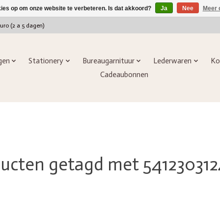
kies op om onze website te verbeteren. Is dat akkoord?
Ja
Nee
Meer 
euro (2 a 5 dagen)
ngen
Stationery
Bureaugarnituur
Lederwaren
Ko
Cadeaubonnen
ucten getagd met 54123031