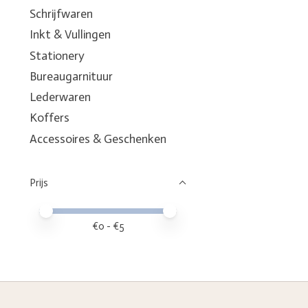
Schrijfwaren
Inkt & Vullingen
Stationery
Bureaugarnituur
Lederwaren
Koffers
Accessoires & Geschenken
Prijs
Minimale prijswaarde
Price maximum value
€
0
- €
5