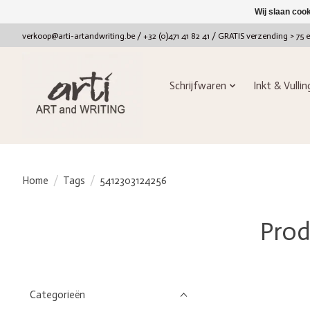
Wij slaan coo
verkoop@arti-artandwriting.be
/ +32 (0)471 41 82 41 / GRATIS verzending > 75 
Schrijfwaren
Inkt & Vulli
Home
/
Tags
/
5412303124256
Prod
Categorieën