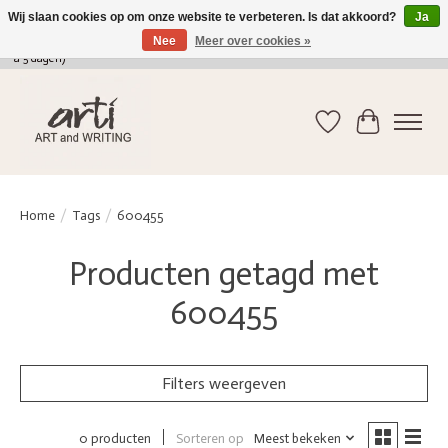
Wij slaan cookies op om onze website te verbeteren. Is dat akkoord?
Ja
Nee
Meer over cookies »
verkoop@arti-artandwriting.be
/ +32 (0)471 41 82 41 / GRATIS verzending > 75 euro (2
a 5 dagen)
Verlanglijst
Winkelwag
Home
/
Tags
/
600455
Producten getagd met
600455
Filters weergeven
Sorteren op
Meest bekeken
0 producten