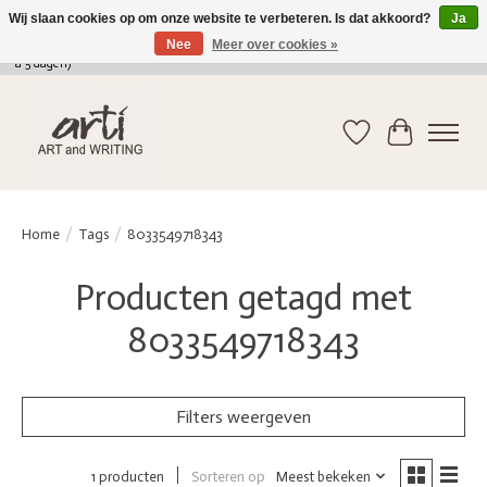
Wij slaan cookies op om onze website te verbeteren. Is dat akkoord?
Ja
Nee
Meer over cookies »
verkoop@arti-artandwriting.be
/ +32 (0)471 41 82 41 / GRATIS verzending > 75 euro (2
a 5 dagen)
Verlanglijst
Winkelwag
Home
/
Tags
/
8033549718343
Producten getagd met
8033549718343
Filters weergeven
Sorteren op
Meest bekeken
1 producten