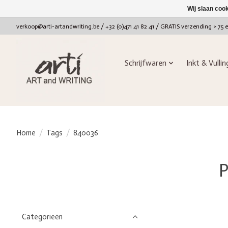
Wij slaan coo
verkoop@arti-artandwriting.be
/ +32 (0)471 41 82 41 / GRATIS verzending > 75 
Schrijfwaren
Inkt & Vulli
Home
/
Tags
/
840036
P
Categorieën