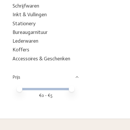
Schrijfwaren
Inkt & Vullingen
Stationery
Bureaugarnituur
Lederwaren
Koffers
Accessoires & Geschenken
Prijs
Minimale prijswaarde
Price maximum value
€
0
- €
5