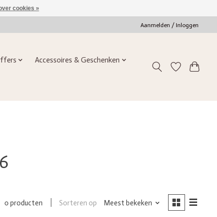
over cookies »
Aanmelden / Inloggen
ffers
Accessoires & Geschenken
36
Sorteren op
Meest bekeken
0 producten