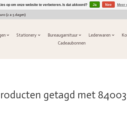
kies op om onze website te verbeteren. Is dat akkoord?
Ja
Nee
Meer 
euro (2 a 5 dagen)
ngen
Stationery
Bureaugarnituur
Lederwaren
Ko
Cadeaubonnen
roducten getagd met 8400