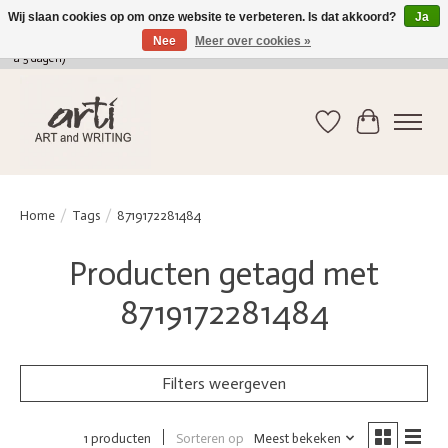
Wij slaan cookies op om onze website te verbeteren. Is dat akkoord?
Ja
Nee
Meer over cookies »
verkoop@arti-artandwriting.be
/ +32 (0)471 41 82 41 / GRATIS verzending > 75 euro (2
a 5 dagen)
Verlanglijst
Winkelwag
Home
/
Tags
/
8719172281484
Producten getagd met
8719172281484
Filters weergeven
Sorteren op
Meest bekeken
1 producten