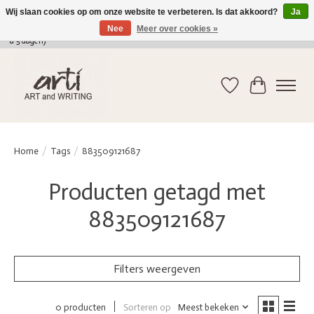
Wij slaan cookies op om onze website te verbeteren. Is dat akkoord?
Ja
Nee
Meer over cookies »
verkoop@arti-artandwriting.be
/ +32 (0)471 41 82 41 / GRATIS verzending > 75 euro (2
a 5 dagen)
Verlanglijst
Winkelwag
Home
/
Tags
/
883509121687
Producten getagd met
883509121687
Filters weergeven
Sorteren op
Meest bekeken
0 producten