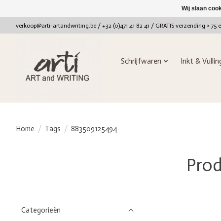
Wij slaan coo
verkoop@arti-artandwriting.be
/ +32 (0)471 41 82 41 / GRATIS verzending > 75 
Schrijfwaren
Inkt & Vulli
Home
/
Tags
/
883509125494
Pro
Categorieën