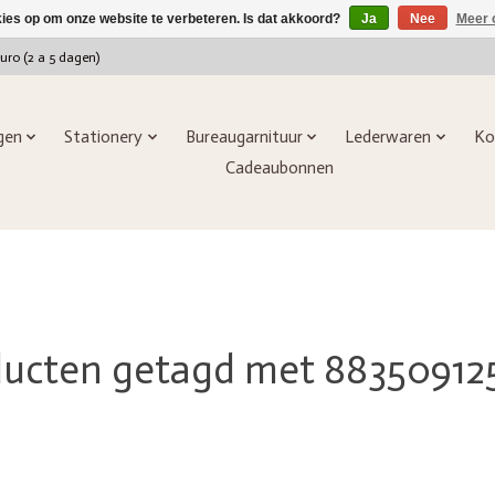
kies op om onze website te verbeteren. Is dat akkoord?
Ja
Nee
Meer 
euro (2 a 5 dagen)
ngen
Stationery
Bureaugarnituur
Lederwaren
Ko
Cadeaubonnen
ducten getagd met 88350912