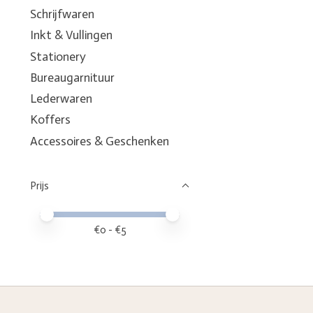
Schrijfwaren
Inkt & Vullingen
Stationery
Bureaugarnituur
Lederwaren
Koffers
Accessoires & Geschenken
Prijs
Minimale prijswaarde
Price maximum value
€
0
- €
5