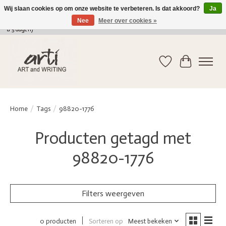
Wij slaan cookies op om onze website te verbeteren. Is dat akkoord?
Ja
Nee
Meer over cookies »
verkoop@arti-artandwriting.be
/ +32 (0)471 41 82 41 / GRATIS verzending > 75 euro (2
a 5 dagen)
Verlanglijst
Winkelwag
Home
/
Tags
/
98820-1776
Producten getagd met
98820-1776
Filters weergeven
Sorteren op
Meest bekeken
0 producten