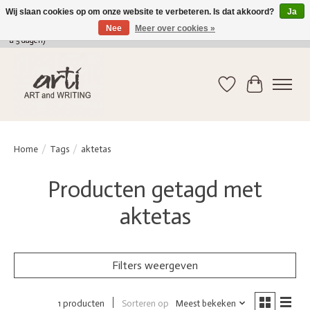
Wij slaan cookies op om onze website te verbeteren. Is dat akkoord?
Ja
Nee
Meer over cookies »
verkoop@arti-artandwriting.be
/ +32 (0)471 41 82 41 / GRATIS verzending > 75 euro (2
a 5 dagen)
Verlanglijst
Winkelwag
Home
/
Tags
/
aktetas
Producten getagd met
aktetas
Filters weergeven
Sorteren op
Meest bekeken
1 producten