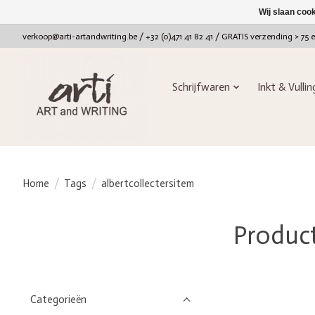
Wij slaan coo
verkoop@arti-artandwriting.be
/ +32 (0)471 41 82 41 / GRATIS verzending > 75 
Schrijfwaren
Inkt & Vulli
Home
/
Tags
/
albertcollectersitem
Product
Categorieën