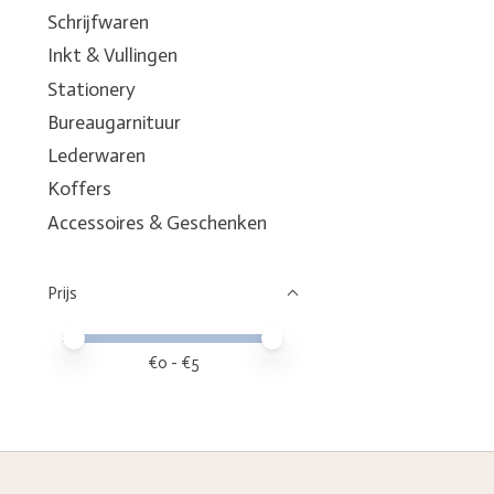
Schrijfwaren
Inkt & Vullingen
Stationery
Bureaugarnituur
Lederwaren
Koffers
Accessoires & Geschenken
Prijs
Minimale prijswaarde
Price maximum value
€
0
- €
5