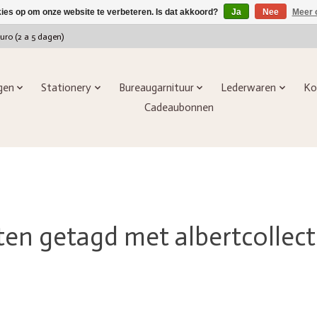
kies op om onze website te verbeteren. Is dat akkoord?
Ja
Nee
Meer 
euro (2 a 5 dagen)
ngen
Stationery
Bureaugarnituur
Lederwaren
Ko
Cadeaubonnen
en getagd met albertcollec