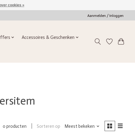
over cookies »
Aanmelden / Inloggen
ffers
Accessoires & Geschenken
tersitem
Sorteren op
Meest bekeken
0 producten