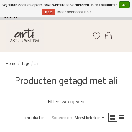
Wij slaan cookies op om onze website te verbeteren. Is dat akkoord?
Ja
Nee
Meer over cookies »
verkoop@arti-artandwriting.be
/ +32 (0)471 41 82 41 / GRATIS verzending > 75 euro (2
a 5 dagen)
Verlanglijst
Winkelwag
Home
/
Tags
/
ali
Producten getagd met ali
Filters weergeven
Sorteren op
Meest bekeken
0 producten