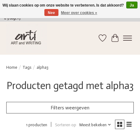
Wij slaan cookies op om onze website te verbeteren. Is dat akkoord?
Ja
Nee
Meer over cookies »
verkoop@arti-artandwriting.be
/ +32 (0)471 41 82 41 / GRATIS verzending > 75 euro (2
a 5 dagen)
Verlanglijst
Winkelwag
Home
/
Tags
/
alpha3
Producten getagd met alpha3
Filters weergeven
Sorteren op
Meest bekeken
1 producten