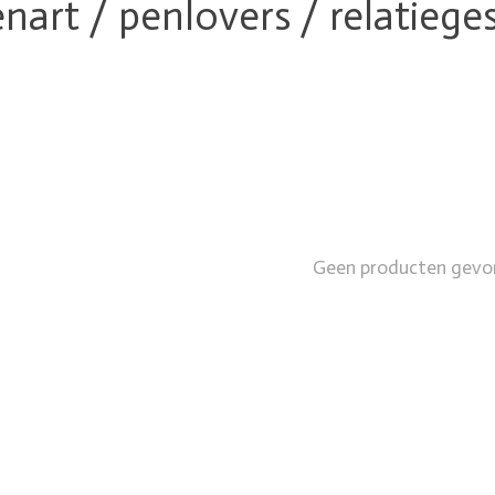
enart / penlovers / relatie
Geen producten gevo