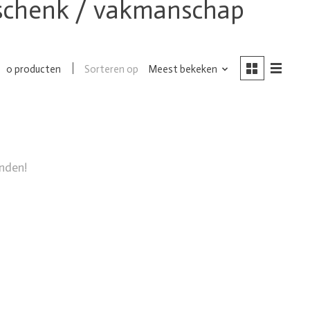
geschenk / vakmanschap
Sorteren op
Meest bekeken
0 producten
nden!