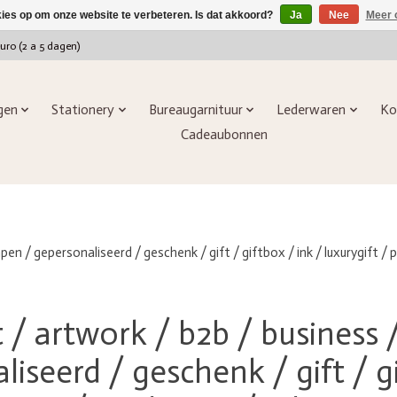
kies op om onze website te verbeteren. Is dat akkoord?
Ja
Nee
Meer 
euro (2 a 5 dagen)
ngen
Stationery
Bureaugarnituur
Lederwaren
Ko
Cadeaubonnen
pen / gepersonaliseerd / geschenk / gift / giftbox / ink / luxurygift /
 / artwork / b2b / business 
seerd / geschenk / gift / gi