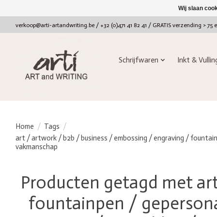
Wij slaan coo
verkoop@arti-artandwriting.be
/ +32 (0)471 41 82 41 / GRATIS verzending > 75 
Schrijfwaren
Inkt & Vulli
Home
/
Tags
/
art / artwork / b2b / business / embossing / engraving / fountain
vakmanschap
Producten getagd met art
fountainpen / gepersonali