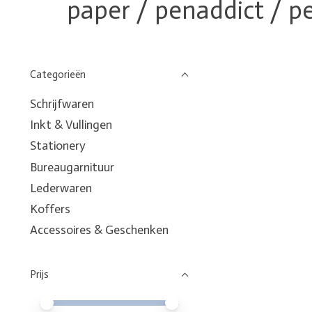
paper / penaddict / p
Categorieën
Schrijfwaren
Inkt & Vullingen
Stationery
Bureaugarnituur
Lederwaren
Koffers
Accessoires & Geschenken
Prijs
Minimale prijswaarde
Price maximum value