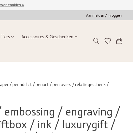
over cookies »
Aanmelden / Inloggen
ffers
Accessoires & Geschenken
 paper / penaddict / penart / penlovers / relatiegeschenk /
/ embossing / engraving /
ftbox / ink / luxurygift /