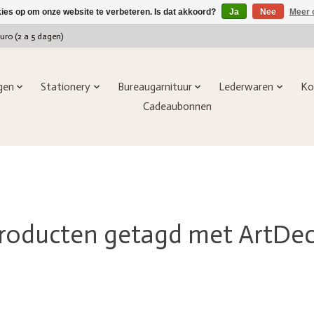
kies op om onze website te verbeteren. Is dat akkoord?
Ja
Nee
Meer 
euro (2 a 5 dagen)
ngen
Stationery
Bureaugarnituur
Lederwaren
Ko
Cadeaubonnen
roducten getagd met ArtDe