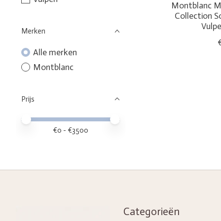
Montblanc Me
Collection S
Vulp
Merken
Alle merken
Montblanc
Prijs
Minimale prijswaarde
Price maximum value
€
0
- €
3500
Categorieën