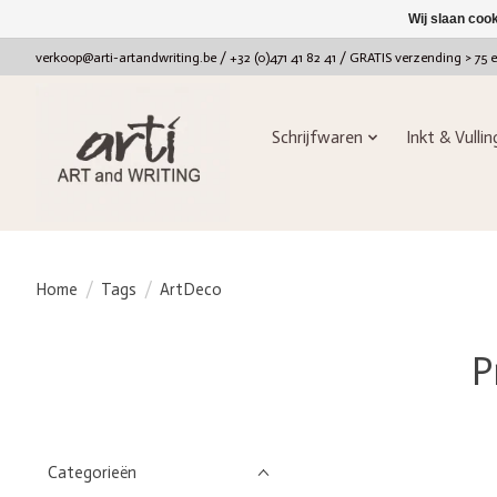
Wij slaan coo
verkoop@arti-artandwriting.be
/ +32 (0)471 41 82 41 / GRATIS verzending > 75 
Schrijfwaren
Inkt & Vulli
Home
/
Tags
/
ArtDeco
P
Categorieën