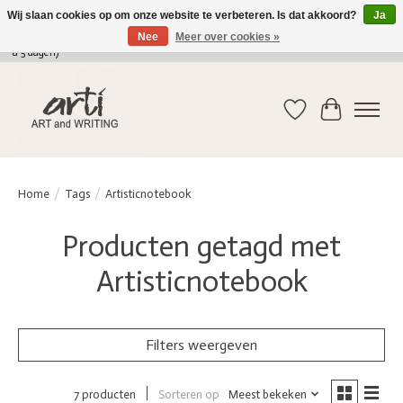
Wij slaan cookies op om onze website te verbeteren. Is dat akkoord?
Ja
Nee
Meer over cookies »
verkoop@arti-artandwriting.be
/ +32 (0)471 41 82 41 / GRATIS verzending > 75 euro (2
a 5 dagen)
Verlanglijst
Winkelwag
Home
/
Tags
/
Artisticnotebook
Producten getagd met
Artisticnotebook
Filters weergeven
Sorteren op
Meest bekeken
7 producten