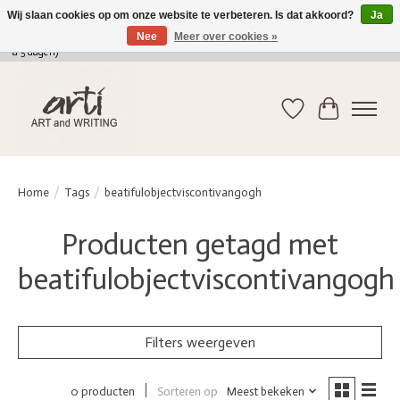
Wij slaan cookies op om onze website te verbeteren. Is dat akkoord?
Ja
Nee
Meer over cookies »
verkoop@arti-artandwriting.be
/ +32 (0)471 41 82 41 / GRATIS verzending > 75 euro (2
a 5 dagen)
Verlanglijst
Winkelwag
Home
/
Tags
/
beatifulobjectviscontivangogh
Producten getagd met
beatifulobjectviscontivangogh
Filters weergeven
Sorteren op
Meest bekeken
0 producten