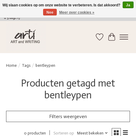
Wij slaan cookies op om onze website te verbeteren. Is dat akkoord?
Ja
Nee
Meer over cookies »
verkoop@arti-artandwriting.be
/ +32 (0)471 41 82 41 / GRATIS verzending > 75 euro (2
a 5 dagen)
Verlanglijst
Winkelwag
Home
/
Tags
/
bentleypen
Producten getagd met
bentleypen
Filters weergeven
Sorteren op
Meest bekeken
0 producten