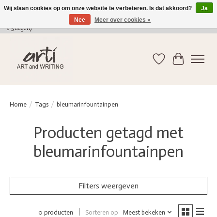
Wij slaan cookies op om onze website te verbeteren. Is dat akkoord?
Ja
Nee
Meer over cookies »
verkoop@arti-artandwriting.be
/ +32 (0)471 41 82 41 / GRATIS verzending > 75 euro (2
a 5 dagen)
Verlanglijst
Winkelwag
Home
/
Tags
/
bleumarinfountainpen
Producten getagd met
bleumarinfountainpen
Filters weergeven
Sorteren op
Meest bekeken
0 producten