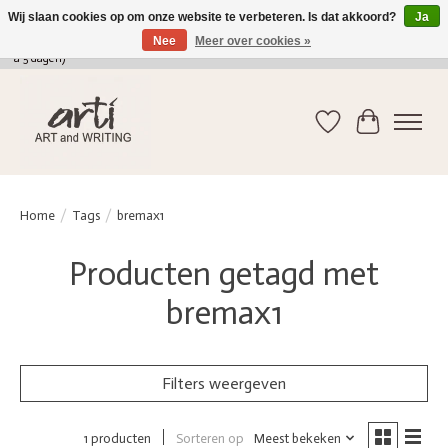
Wij slaan cookies op om onze website te verbeteren. Is dat akkoord?
Ja
Nee
Meer over cookies »
verkoop@arti-artandwriting.be
/ +32 (0)471 41 82 41 / GRATIS verzending > 75 euro (2
a 5 dagen)
Verlanglijst
Winkelwag
Home
/
Tags
/
bremax1
Producten getagd met
bremax1
Filters weergeven
Sorteren op
Meest bekeken
1 producten