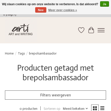
Wij slaan cookies op om onze website te verbeteren. Is dat akkoord?
Ja
Nee
Meer over cookies »
verkoop@arti-artandwriting.be
/ +32 (0)471 41 82 41 / GRATIS verzending > 75 euro (2
a 5 dagen)
Verlanglijst
Winkelwag
Home
/
Tags
/
brepolsambassador
Producten getagd met
brepolsambassador
Filters weergeven
Sorteren op
Meest bekeken
0 producten