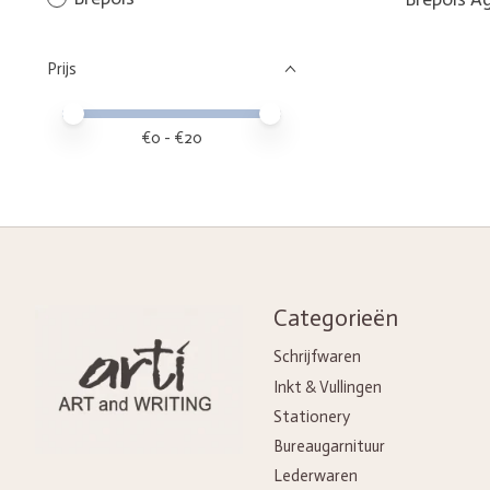
Prijs
Minimale prijswaarde
Price maximum value
€
0
- €
20
Categorieën
Schrijfwaren
Inkt & Vullingen
Stationery
Bureaugarnituur
Lederwaren