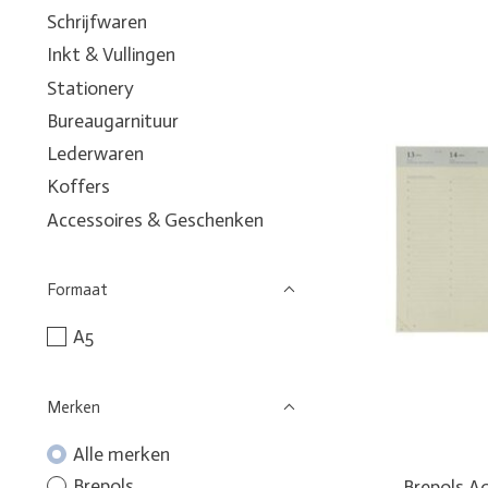
Schrijfwaren
Inkt & Vullingen
Stationery
Bureaugarnituur
Lederwaren
Koffers
Accessoires & Geschenken
Formaat
A5
Merken
Alle merken
Brepols
Brepols A