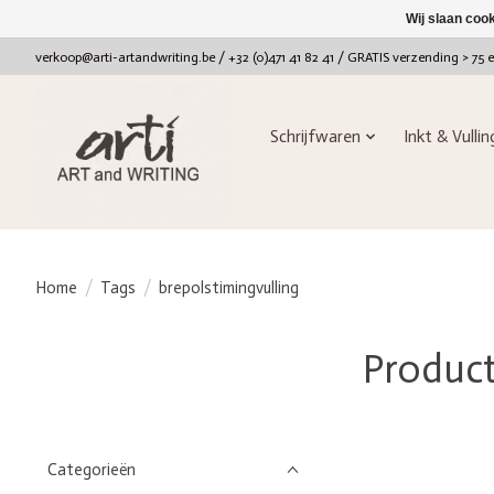
Wij slaan coo
verkoop@arti-artandwriting.be
/ +32 (0)471 41 82 41 / GRATIS verzending > 75 
Schrijfwaren
Inkt & Vulli
Home
/
Tags
/
brepolstimingvulling
Product
Categorieën