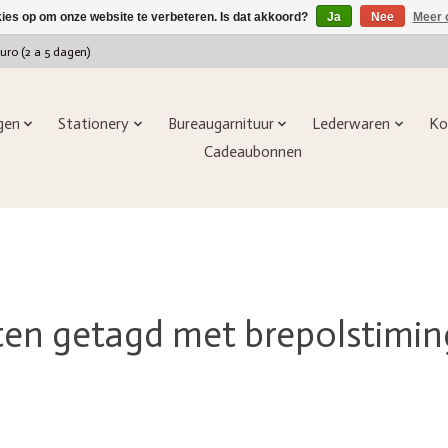
kies op om onze website te verbeteren. Is dat akkoord?
Ja
Nee
Meer 
euro (2 a 5 dagen)
ngen
Stationery
Bureaugarnituur
Lederwaren
Ko
Cadeaubonnen
en getagd met brepolstimin