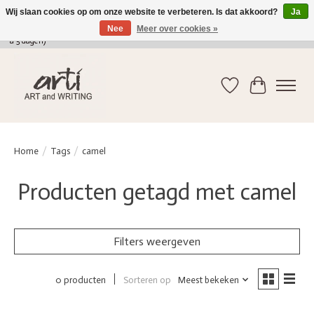
Wij slaan cookies op om onze website te verbeteren. Is dat akkoord?
Ja
Nee
Meer over cookies »
verkoop@arti-artandwriting.be
/ +32 (0)471 41 82 41 / GRATIS verzending > 75 euro (2
a 5 dagen)
Verlanglijst
Winkelwag
Home
/
Tags
/
camel
Producten getagd met camel
Filters weergeven
Sorteren op
Meest bekeken
0 producten