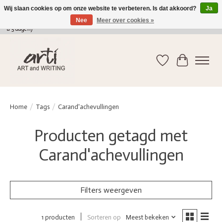
Wij slaan cookies op om onze website te verbeteren. Is dat akkoord?
Ja
Nee
Meer over cookies »
verkoop@arti-artandwriting.be
/ +32 (0)471 41 82 41 / GRATIS verzending > 75 euro (2
a 5 dagen)
Verlanglijst
Winkelwag
Home
/
Tags
/
Carand'achevullingen
Producten getagd met
Carand'achevullingen
Filters weergeven
Sorteren op
Meest bekeken
1 producten