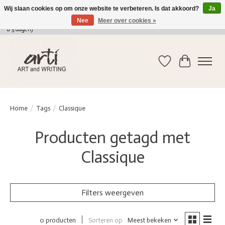
Wij slaan cookies op om onze website te verbeteren. Is dat akkoord?
Ja
Nee
Meer over cookies »
verkoop@arti-artandwriting.be
/ +32 (0)471 41 82 41 / GRATIS verzending > 75 euro (2
a 5 dagen)
Verlanglijst
Winkelwag
Home
/
Tags
/
Classique
Producten getagd met
Classique
Filters weergeven
Sorteren op
Meest bekeken
0 producten