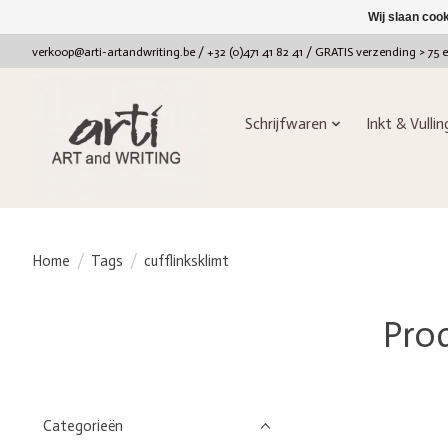
Wij slaan coo
verkoop@arti-artandwriting.be
/ +32 (0)471 41 82 41 / GRATIS verzending > 75 
Schrijfwaren
Inkt & Vulli
Home
/
Tags
/
cufflinksklimt
Pro
Categorieën