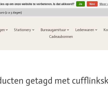
kies op om onze website te verbeteren. Is dat akkoord?
Ja
Nee
Meer 
euro (2 a 5 dagen)
ngen
Stationery
Bureaugarnituur
Lederwaren
Ko
Cadeaubonnen
ducten getagd met cufflinksk