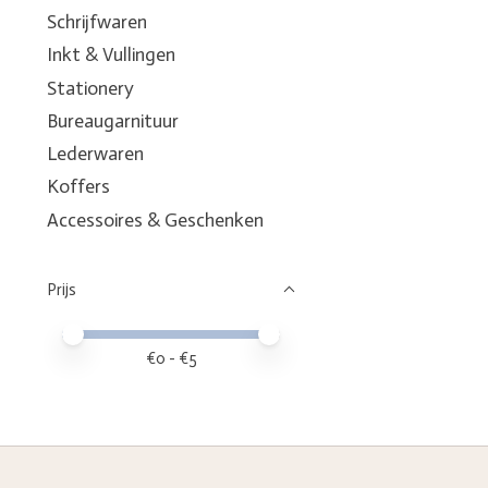
Schrijfwaren
Inkt & Vullingen
Stationery
Bureaugarnituur
Lederwaren
Koffers
Accessoires & Geschenken
Prijs
Minimale prijswaarde
Price maximum value
€
0
- €
5