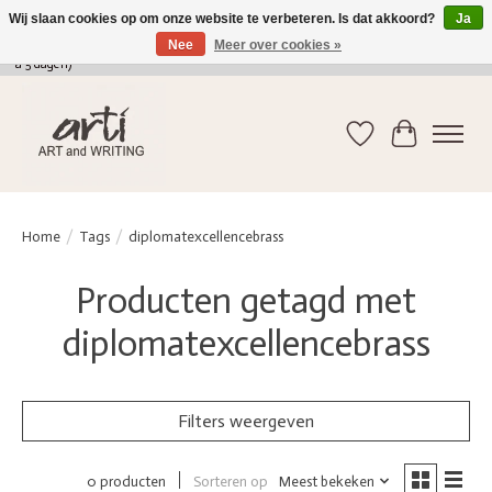
Wij slaan cookies op om onze website te verbeteren. Is dat akkoord?
Ja
Nee
Meer over cookies »
verkoop@arti-artandwriting.be
/ +32 (0)471 41 82 41 / GRATIS verzending > 75 euro (2
a 5 dagen)
Verlanglijst
Winkelwag
Home
/
Tags
/
diplomatexcellencebrass
Producten getagd met
diplomatexcellencebrass
Filters weergeven
Sorteren op
Meest bekeken
0 producten