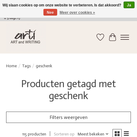
Wij slaan cookies op om onze website te verbeteren. Is dat akkoord?
Ja
Nee
Meer over cookies »
verkoop@arti-artandwriting.be
/ +32 (0)471 41 82 41 / GRATIS verzending > 75 euro (2
a 5 dagen)
Verlanglijst
Winkelwag
Home
/
Tags
/
geschenk
Producten getagd met
geschenk
Filters weergeven
Sorteren op
Meest bekeken
115 producten